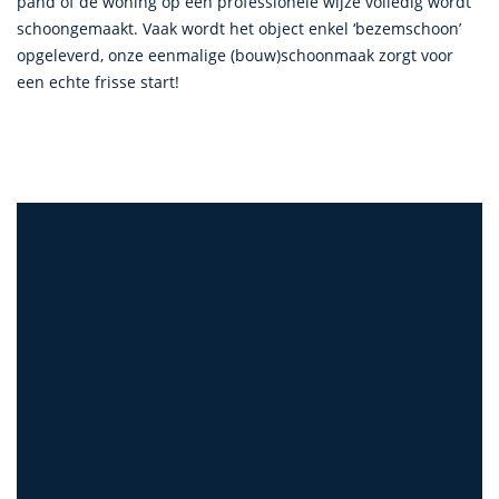
pand of de woning op een professionele wijze volledig wordt
schoongemaakt. Vaak wordt het object enkel ‘bezemschoon’
opgeleverd, onze eenmalige (bouw)schoonmaak zorgt voor
een echte frisse start!