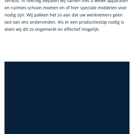
serieus. In overleg bepalen wij samen met u welke apparaten
en ruimtes schoon moeten en of hier speciale middelen voor
nodig zijn. Wij pakken het zo aan dat uw werknemers geen
last van ons ondervinden. Als er een productiestop nodig is
doen wij dit zo ongemerkt en effectief mogelijk.