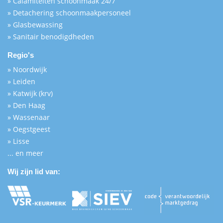
» Calamiteiten schoonmaak 24/7
» Detachering schoonmaakpersoneel
» Glasbewassing
» Sanitair benodigdheden
Regio's
» Noordwijk
» Leiden
» Katwijk (krv)
» Den Haag
» Wassenaar
» Oegstgeest
» Lisse
... en meer
Wij zijn lid van: